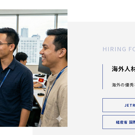
HIRING F
海外人
海外の優秀
JET
経産省 国